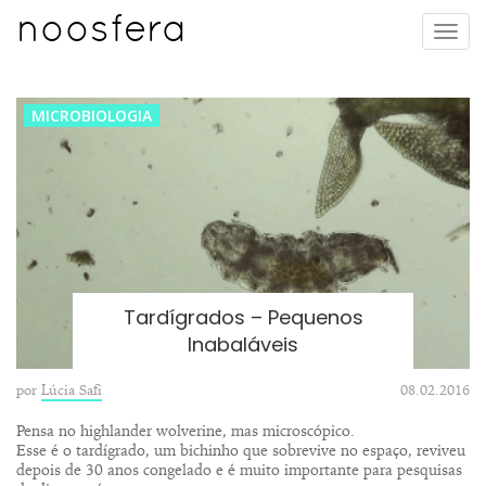
Pular
noosfera
Toggl
para
navig
o
conteúdo
MICROBIOLOGIA
Tardígrados – Pequenos
Inabaláveis
por
Lúcia Safi
08.02.2016
Pensa no highlander wolverine, mas microscópico.
Esse é o tardígrado, um bichinho que sobrevive no espaço, reviveu
depois de 30 anos congelado e é muito importante para pesquisas