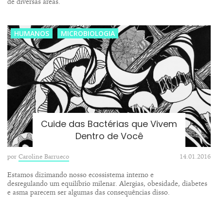
de diversas áreas.
HUMANOS
MICROBIOLOGIA
Cuide das Bactérias que Vivem
Dentro de Você
por
Caroline Barrueco
14.01.2016
Estamos dizimando nosso ecossistema interno e
desregulando um equilíbrio milenar. Alergias, obesidade, diabetes
e asma parecem ser algumas das consequências disso.