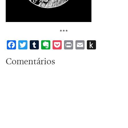
***
Facebook
Twitter
Tumblr
Evernote
Pocket
Print
Email
Push
to
Comentários
Kindle