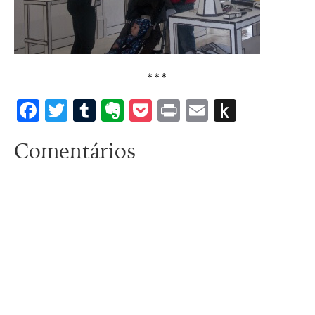
***
Facebook
Twitter
Tumblr
Evernote
Pocket
Print
Email
Push
to
Comentários
Kindle