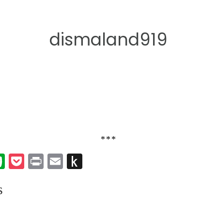
dismaland919
***
k
er
umblr
Evernote
Pocket
Print
Email
Push
to
s
Kindle