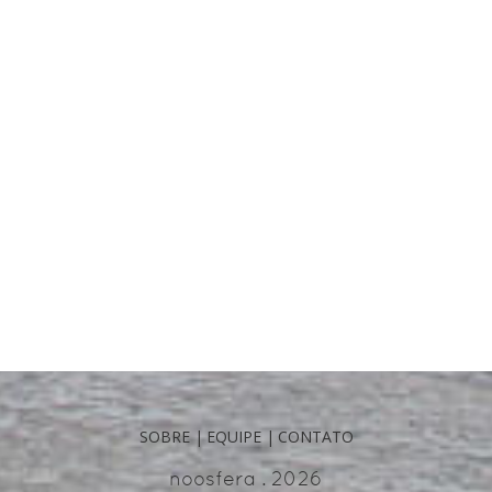
SOBRE
|
EQUIPE
|
CONTATO
noosfera . 2026