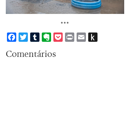
***
Facebook
Twitter
Tumblr
Evernote
Pocket
Print
Email
Push
to
Comentários
Kindle