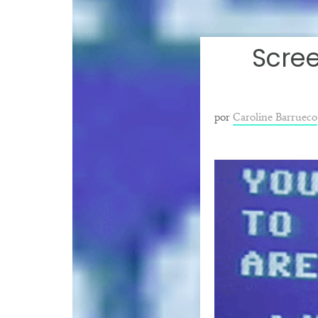
Scree
por
Caroline Barrueco