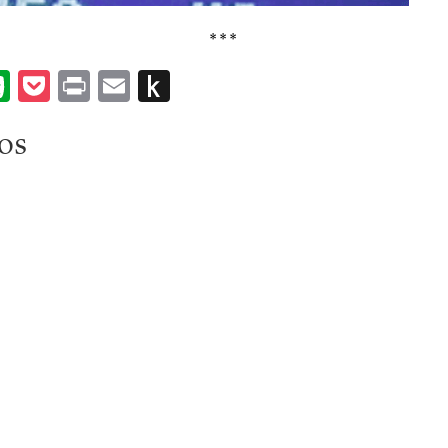
***
ok
ter
umblr
Evernote
Pocket
Print
Email
Push
to
os
Kindle