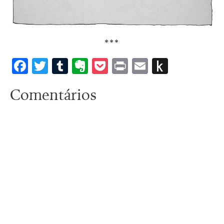
***
Facebook
Twitter
Tumblr
Evernote
Pocket
Print
Email
Push
to
Comentários
Kindle