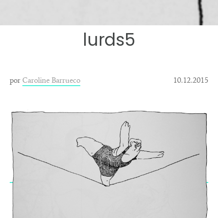
lurds5
por
Caroline Barrueco
10.12.2015