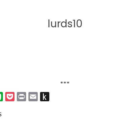
lurds10
***
k
er
umblr
Evernote
Pocket
Print
Email
Push
to
s
Kindle