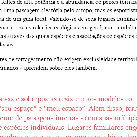
 Rifles de alta potência e a abundância de peixes torna
m uma passagem aleatória pelo campo; mas os esportist
 de um guia local. Valendo-se de seus lugares familiare
as sobre as relações ecológicas em geral, mas também 
cas através das quais espécies e associações de espécies
ocais.
res de forrageamento não exigem exclusividade territoria
manos ‒ aprendem sobre eles também.
sivas e sobrepostas resistem aos modelos co
eu espaço” e “meu espaço”. Além disso, forr
nto de paisagens inteiras ‒ com suas múltipl
de espécies individuais. Lugares familiares e
mpanheirismo que contrastam com a hiper dom