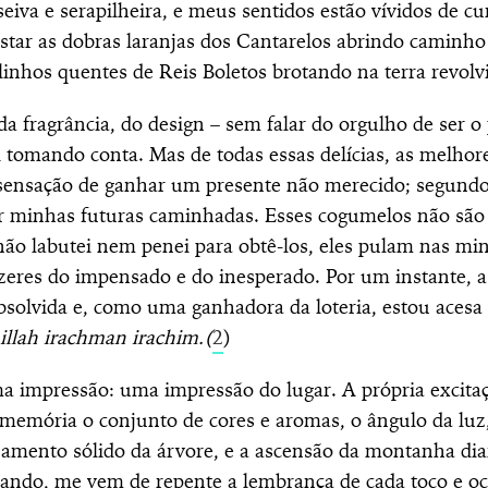
seiva e serapilheira, e meus sentidos estão vívidos de c
star as dobras laranjas dos Cantarelos abrindo caminho
inhos quentes de Reis Boletos brotando na terra revolv
a fragrância, do design – sem falar do orgulho de ser o
i tomando conta. Mas de todas essas delícias, as melhor
 sensação de ganhar um presente não merecido; segundo
ar minhas futuras caminhadas. Esses cogumelos não sã
não labutei nem penei para obtê-los, eles pulam nas m
zeres do impensado e do inesperado. Por um instante, 
absolvida e, como uma ganhadora da loteria, estou acesa
illah irachman irachim.(
2
)
a impressão: uma impressão do lugar. A própria excit
 memória o conjunto de cores e aromas, o ângulo da luz
onamento sólido da árvore, e a ascensão da montanha di
ando, me vem de repente a lembrança de cada toco e oc