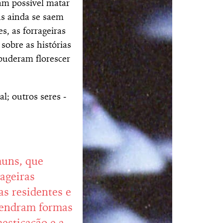
ram possível matar
as ainda se saem
s, as forrageiras
sobre as histórias
 puderam florescer
l; outros seres ‒
muns, que
ageiras
as residentes e
ngendram formas
esticação e a