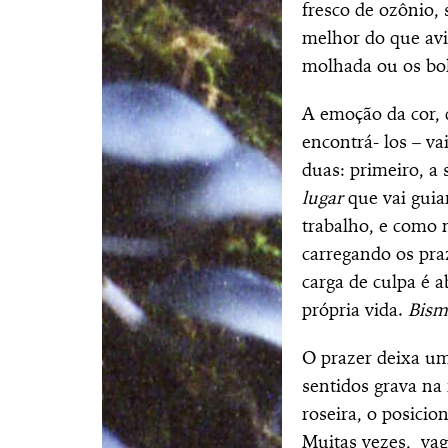
fresco de ozônio, 
melhor do que avi
molhada ou os bol
A emoção da cor, d
encontrá- los – va
duas: primeiro, a
lugar
que vai gui
trabalho, e como 
carregando os pra
carga de culpa é 
própria vida.
Bism
O prazer deixa um
sentidos grava na
roseira, o posici
Muitas vezes,
vag