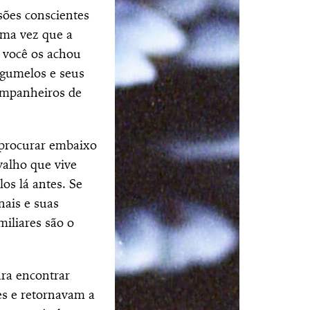
sões conscientes
uma vez que a
 você os achou
ogumelos e seus
companheiros de
a procurar embaixo
valho que vive
os lá antes. Se
nais e suas
miliares são o
ra encontrar
es e retornavam a