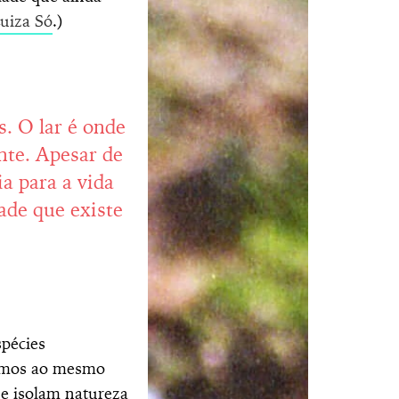
uiza Só
.)
. O lar é onde
nte. Apesar de
ia para a vida
ade que existe
spécies
ermos ao mesmo
ue isolam natureza