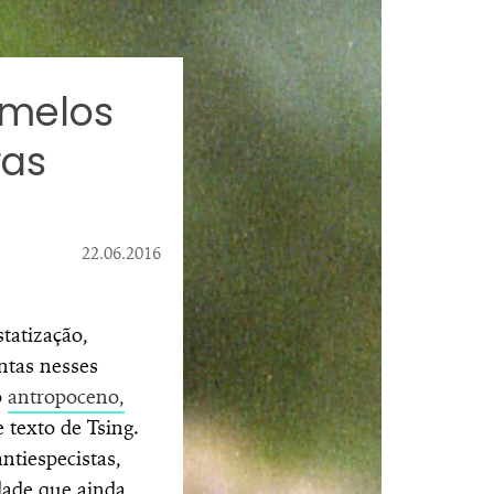
umelos
ras
22.06.2016
tatização,
ntas nesses
o
antropoceno,
 texto de Tsing.
ntiespecistas,
idade que ainda