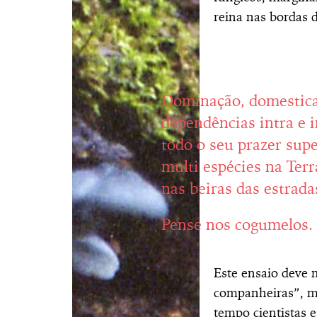
reina nas bordas d
Dominação, domestica
dependências intra e 
todo o seu prazer supe
multi espécies na Terr
nas beiras das estrada
Pense nos cogumelos.
Este ensaio deve 
companheiras”, m
tempo cientistas e