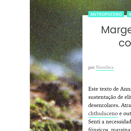
ANTROPOCENO
Marge
co
por
Noosfera
Este texto de Ann
sustentação de el
desenrolares. Atr
chthuluceno
e out
Senti a necessidad
fúngicos, margina