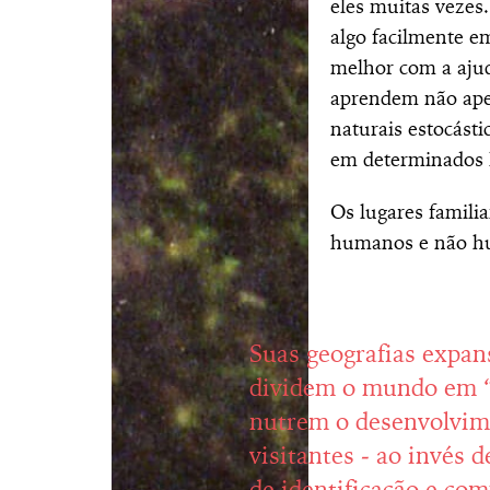
eles muitas vezes.
algo facilmente e
melhor com a ajuda
aprendem não apen
naturais estocásti
em determinados l
Os lugares familia
humanos e não hu
Suas geografias expan
dividem o mundo em “s
nutrem o desenvolvime
visitantes ‒ ao invés 
de identificação e co