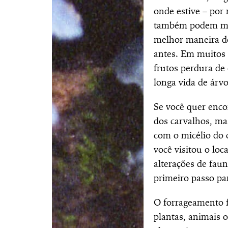
onde estive – por
também podem me 
melhor maneira de
antes. Em muitos 
frutos perdura de
longa vida de árvo
Se você quer encon
dos carvalhos, ma
com o micélio do c
você visitou o loc
alterações de faun
primeiro passo par
O forrageamento f
plantas, animais 