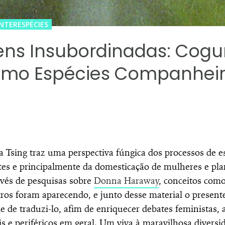
INTERESPÉCIES
ns Insubordinadas: Cog
mo Espécies Companhei
a Tsing traz uma perspectiva fúngica dos processos de es
ites e principalmente da domesticação de mulheres e pla
avés de pesquisas sobre
Donna Haraway
, conceitos com
ros foram aparecendo, e junto desse material o presente
e de traduzi-lo, afim de enriquecer debates feministas, a
is e periféricos em geral. Um viva à maravilhosa divers