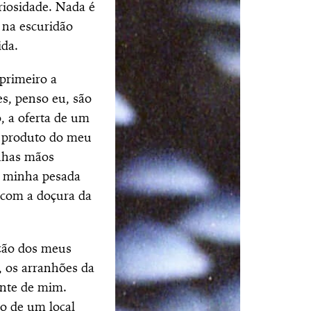
uriosidade. Nada é
 na escuridão
ida.
 primeiro a
es, penso eu, são
, a oferta de um
o produto do meu
inhas mãos
a minha pesada
 com a doçura da
ação dos meus
, os arranhões da
ante de mim.
o de um local