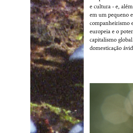
e cultura
‒
e, além
em um pequeno e
companheirismo e 
europeia e o pote
capitalismo globa
domesticação ávid