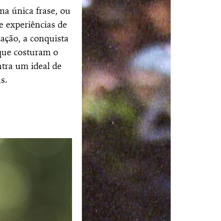
ma única frase, ou
e experiências de
cação, a conquista
 que costuram o
tra um ideal de
s.