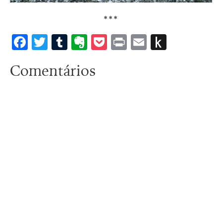
***
Facebook
Twitter
Tumblr
Evernote
Pocket
Print
Email
Push
to
Comentários
Kindle