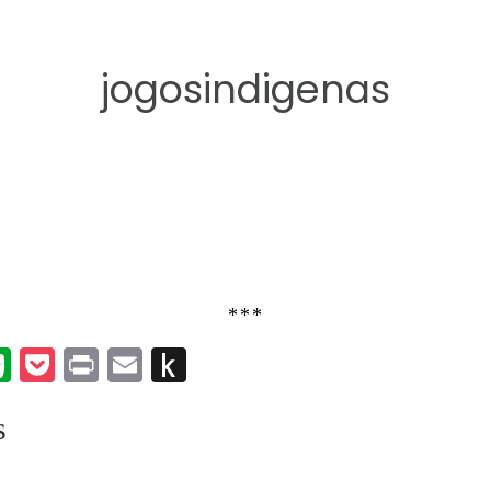
jogosindigenas
***
k
er
umblr
Evernote
Pocket
Print
Email
Push
to
s
Kindle