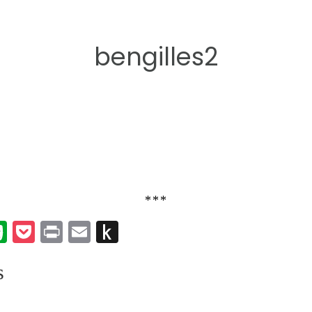
bengilles2
***
k
er
umblr
Evernote
Pocket
Print
Email
Push
to
s
Kindle