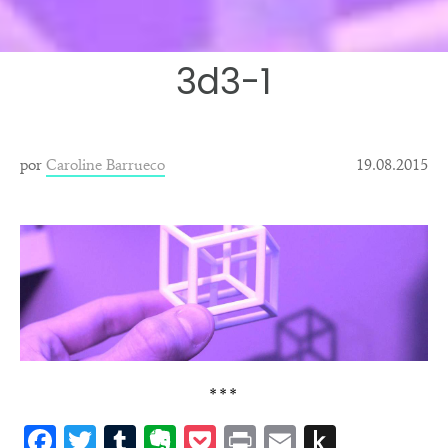
3d3-1
por
Caroline Barrueco
19.08.2015
***
Facebook
Twitter
Tumblr
Evernote
Pocket
Print
Email
Push