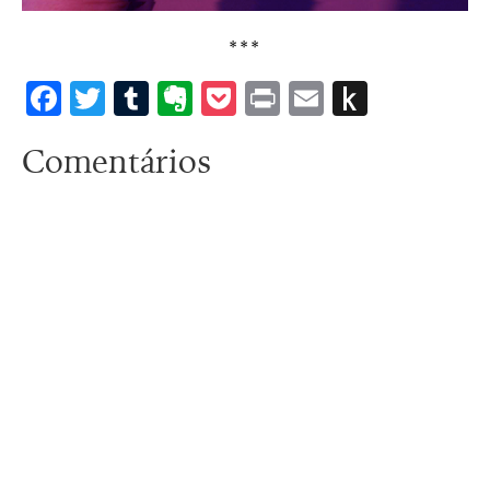
***
Facebook
Twitter
Tumblr
Evernote
Pocket
Print
Email
Push
to
Comentários
Kindle