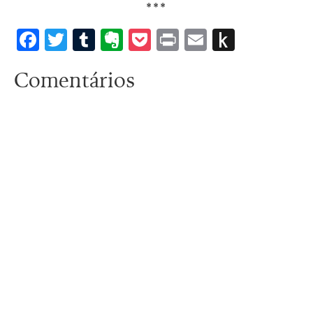
***
Facebook
Twitter
Tumblr
Evernote
Pocket
Print
Email
Push
to
Comentários
Kindle