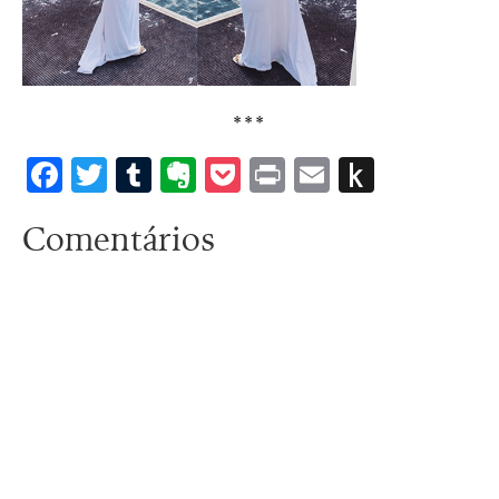
***
Facebook
Twitter
Tumblr
Evernote
Pocket
Print
Email
Push
to
Comentários
Kindle