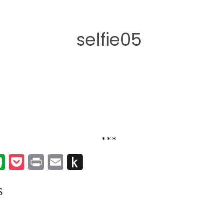
selfie05
***
k
er
umblr
Evernote
Pocket
Print
Email
Push
to
s
Kindle