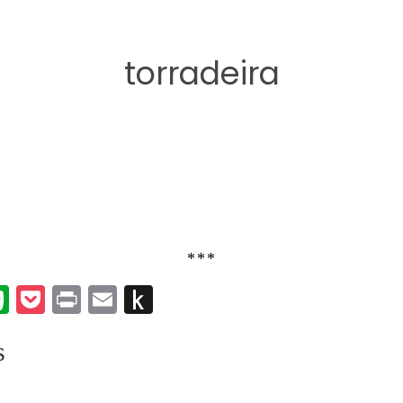
torradeira
***
k
er
umblr
Evernote
Pocket
Print
Email
Push
to
s
Kindle