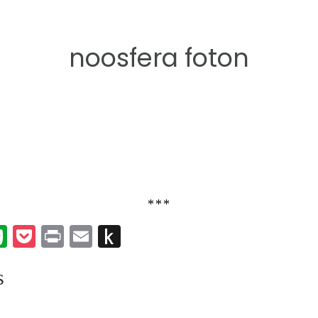
noosfera foton
***
k
er
umblr
Evernote
Pocket
Print
Email
Push
to
s
Kindle