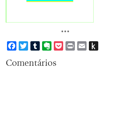
***
Facebook
Twitter
Tumblr
Evernote
Pocket
Print
Email
Push
to
Comentários
Kindle