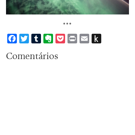
***
Facebook
Twitter
Tumblr
Evernote
Pocket
Print
Email
Push
to
Comentários
Kindle