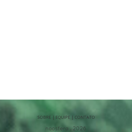
SOBRE
|
EQUIPE
|
CONTATO
noosfera . 2026