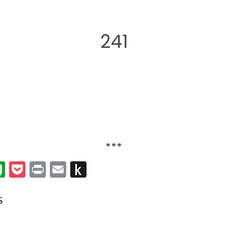
241
***
k
er
umblr
Evernote
Pocket
Print
Email
Push
to
s
Kindle