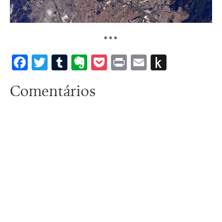
***
Facebook
Twitter
Tumblr
Evernote
Pocket
Print
Email
Push
to
Comentários
Kindle