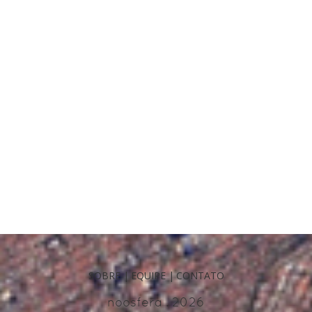
SOBRE
|
EQUIPE
|
CONTATO
noosfera . 2026